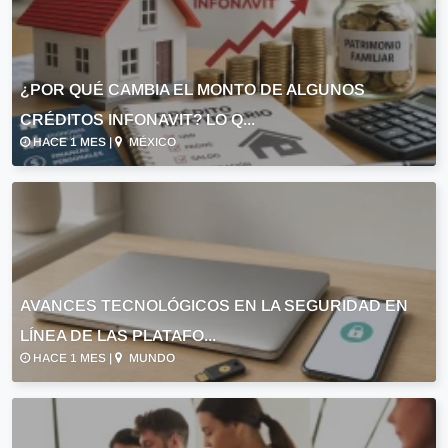
¿POR QUÉ CAMBIA EL MONTO DE ALGUNOS
CRÉDITOS INFONAVIT? LO Q...
HACE 1 MES |
MÉXICO
AVANCES TECNOLÓGICOS EN LA SEGURIDAD EN
LÍNEA DE LAS PLATAFO...
HACE 1 MES |
MUNDO