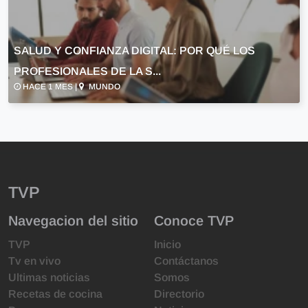
SALUD Y CONFIANZA DIGITAL: POR QUÉ LOS
PROFESIONALES DE LA S...
HACE 1 MES |
MUNDO
TVP
Navegacion del sitio
Conoce TVP
TVP
Inicio
Tv en vivo
Contáctanos
Ultimas noticias
Somos
Recetas de cocina
Directorio