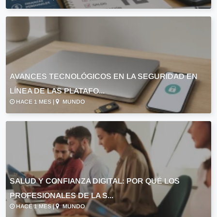
AVANCES TECNOLÓGICOS EN LA SEGURIDAD EN
LÍNEA DE LAS PLATAFO...
HACE 1 MES |
MUNDO
SALUD Y CONFIANZA DIGITAL: POR QUÉ LOS
PROFESIONALES DE LA S...
HACE 1 MES |
MUNDO