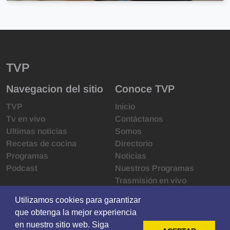
TVP
Navegacion del sitio
Conoce TVP
TVP
Inicio
Tv en vivo
Contáctanos
Ultimas noticias
Somos
Recetas de cocina
Directorio
Programas
Noticias
Podcast
Nuestros Programas
Trasmisión en vivo
Infraestructura
Utilizamos cookies para garantizar
Utilizamos cookies para garantizar
Derechos de las audiencias
que obtenga la mejor experiencia
que obtenga la mejor experiencia
Código de ética
en nuestro sitio web. Siga
en nuestro sitio web. Siga