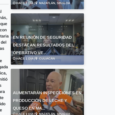
HACE 1 DÍA |
MAZATLÁN, SINALOA
l
más,
 que
 con
taria
EN REUNIÓN DE SEGURIDAD
 del
DESTACAN RESULTADOS DEL
las
OPERATIVO VE...
HACE 1 DÍA |
CULIACÁN
re
ogada
ica,
itió
s
ara
AUMENTARÁN INSPECCIONES EN
te
PRODUCCIÓN DE LECHE Y
ido
QUESO EN MA...
de
HACE 1 DÍA |
MAZATLÁN, SINALOA