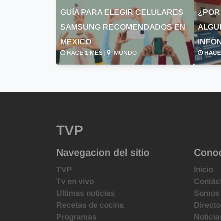
GUÍA PARA ELEGIR CELULARES
¿POR
SAMSUNG RECOMENDADOS EN
ALGU
MÉXICO
INFON
HACE 1 MES |
MUNDO
HACE 
TVP
Navegacion del sitio
Cono
TVP
Inicio
Tv en vivo
Contác
Ultimas noticias
Somos
Recetas de cocina
Directo
Programas
Noticia