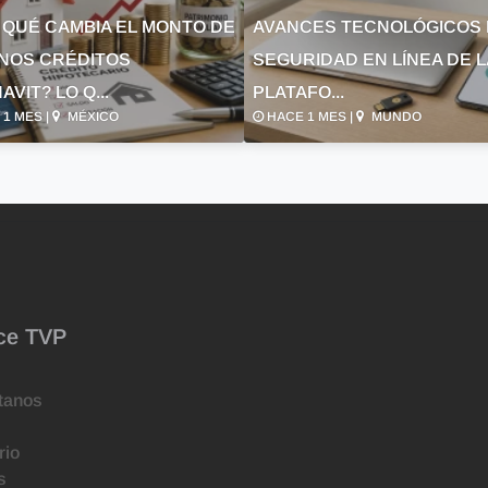
 QUÉ CAMBIA EL MONTO DE
AVANCES TECNOLÓGICOS 
NOS CRÉDITOS
SEGURIDAD EN LÍNEA DE 
AVIT? LO Q...
PLATAFO...
1 MES |
MÉXICO
HACE 1 MES |
MUNDO
ce TVP
tanos
rio
s