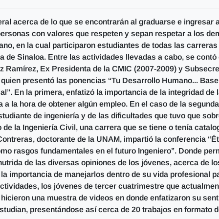
ral acerca de lo que se encontrarán al graduarse e ingresar a
 personas con valores que respeten y sepan respetar a los de
no, en la cual participaron estudiantes de todas las carreras
ca de Sinaloa. Entre las actividades llevadas a cabo, se contó
ñez Ramírez, Ex Presidenta de la CMIC (2007-2009) y Subsecre
 quien presentó las ponencias “Tu Desarrollo Humano... Base
l”. En la primera, enfatizó la importancia de la integridad de 
 a la hora de obtener algún empleo. En el caso de la segunda
udiante de ingeniería y de las dificultades que tuvo que sob
 de la Ingeniería Civil, una carrera que se tiene o tenía catal
ontreras, doctorante de la UNAM, impartió la conferencia “Ét
omo rasgos fundamentales en el futuro Ingeniero”. Donde perm
utrida de las diversas opiniones de los jóvenes, acerca de lo
a importancia de manejarlos dentro de su vida profesional p
 actividades, los jóvenes de tercer cuatrimestre que actualmen
l hicieron una muestra de videos en donde enfatizaron su sent
 estudian, presentándose así cerca de 20 trabajos en formato 