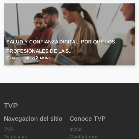
SALUD Y CONFIANZA DIGITAL: POR QUÉ LOS
PROFESIONALES DE LA S...
HACE 1 MES |
MUNDO
TVP
Navegacion del sitio
Conoce TVP
TVP
Inicio
Tv en vivo
Contáctanos