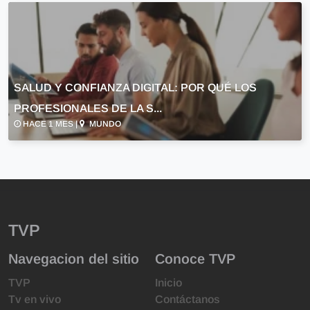
SALUD Y CONFIANZA DIGITAL: POR QUÉ LOS
PROFESIONALES DE LA S...
HACE 1 MES |
MUNDO
TVP
Navegacion del sitio
Conoce TVP
TVP
Inicio
Tv en vivo
Contáctanos