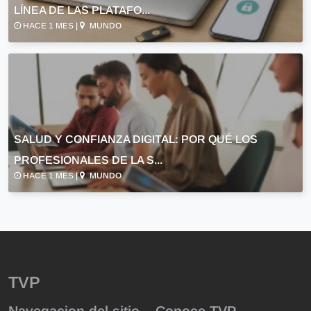
LÍNEA DE LAS PLATAFO...
HACE 1 MES |
MUNDO
SALUD Y CONFIANZA DIGITAL: POR QUÉ LOS
PROFESIONALES DE LA S...
HACE 1 MES |
MUNDO
TVP
Navegacion del sitio
Conoce TVP