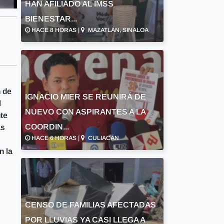
HAN AFILIADO AL IMSS
BIENESTAR...
HACE 8 HORAS |
MAZATLÁN, SINALOA
n de
IGNACIO MIER SE REUNIRÁ DE
l
NUEVO CON ASPIRANTES A LA
te
COORDIN...
as
HACE 6 HORAS |
CULIACÁN
n la
CENSO DE FAMILIAS AFECTADAS
POR LLUVIAS YA CASI LLEGA A