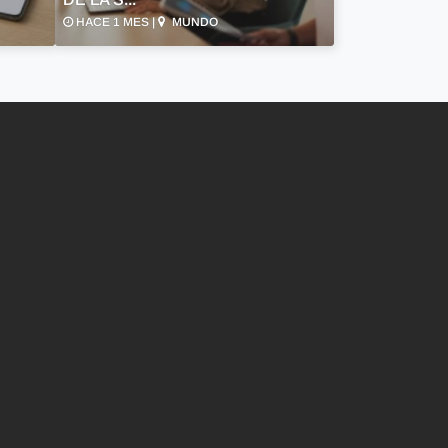
HACE 1 MES |
MUNDO