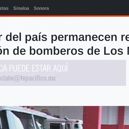
etas
Sinaloa
Sonora
ur del país permanecen r
ón de bomberos de Los