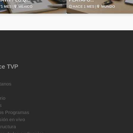
1 MES |
MÉXICO
HACE 1 MES |
MUNDO
ce TVP
tanos
rio
s
os Programas
ión en vivo
tructura