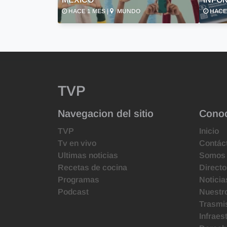
HACE 1 MES |
MUNDO
HACE 
TVP
Navegacion del sitio
Cono
TVP
Inicio
Tv en vivo
Contác
Ultimas noticias
Somos
Recetas de cocina
Directo
Programas
Noticia
Podcast
Nuestr
Trasmis
Infraes