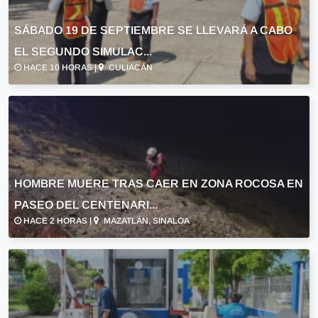
SÁBADO 19 DE SEPTIEMBRE SE LLEVARÁ A CABO
EL SEGUNDO SIMULAC...
HACE 10 HORAS |
CULIACÁN
HOMBRE MUERE TRAS CAER EN ZONA ROCOSA EN
PASEO DEL CENTENARI...
HACE 2 HORAS |
MAZATLÁN, SINALOA