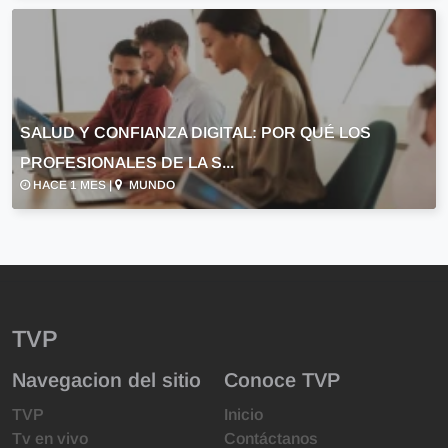
SALUD Y CONFIANZA DIGITAL: POR QUÉ LOS
PROFESIONALES DE LA S...
HACE 1 MES |
MUNDO
TVP
Navegacion del sitio
Conoce TVP
TVP
Inicio
Tv en vivo
Contáctanos