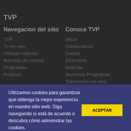
TVP
Navegacion del sitio
Conoce TVP
TVP
Inicio
Tv en vivo
Contáctanos
Ultimas noticias
Somos
Recetas de cocina
Directorio
Programas
Noticias
Podcast
Nuestros Programas
Trasmisión en vivo
Infraestructura
Utilizamos cookies para garantizar
Utilizamos cookies para garantizar
Derechos de las audiencias
que obtenga la mejor experiencia
que obtenga la mejor experiencia
Código de ética
en nuestro sitio web. Siga
en nuestro sitio web. Siga
Redes sociales
ACEPTAR
ACEPTAR
navegando si está de acuerdo o
navegando si está de acuerdo o
descubra cómo administrar las
descubra cómo administrar las
cookies.
cookies.
© 2021 Televisoras Grupo Pacífico ·
Privacy
·
Terms