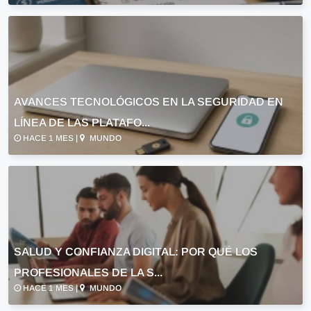
AVANCES TECNOLÓGICOS EN LA SEGURIDAD EN
LÍNEA DE LAS PLATAFO...
HACE 1 MES |
MUNDO
SALUD Y CONFIANZA DIGITAL: POR QUÉ LOS
PROFESIONALES DE LA S...
HACE 1 MES |
MUNDO