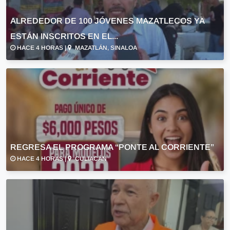
ALREDEDOR DE 100 JÓVENES MAZATLECOS YA
ESTÁN INSCRITOS EN EL...
HACE 4 HORAS |
MAZATLÁN, SINALOA
REGRESA EL PROGRAMA “PONTE AL CORRIENTE”
HACE 4 HORAS |
CULIACÁN