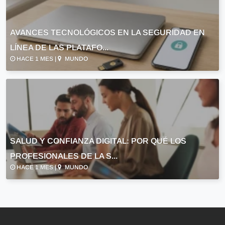
AVANCES TECNOLÓGICOS EN LA SEGURIDAD EN
LÍNEA DE LAS PLATAFO...
HACE 1 MES |
MUNDO
SALUD Y CONFIANZA DIGITAL: POR QUÉ LOS
PROFESIONALES DE LA S...
HACE 1 MES |
MUNDO