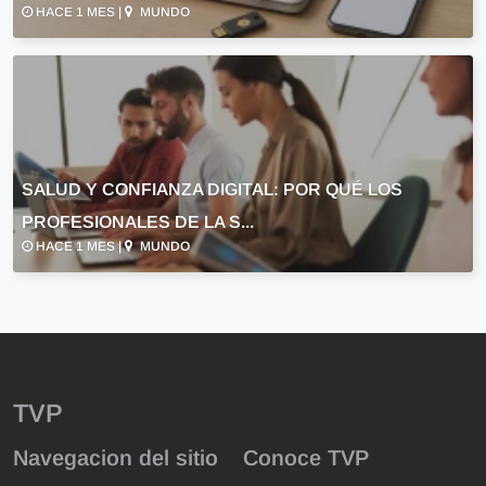
HACE 1 MES |
MUNDO
SALUD Y CONFIANZA DIGITAL: POR QUÉ LOS
PROFESIONALES DE LA S...
HACE 1 MES |
MUNDO
TVP
Navegacion del sitio
Conoce TVP