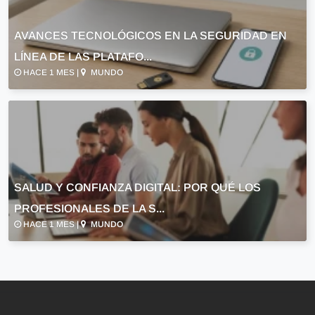
AVANCES TECNOLÓGICOS EN LA SEGURIDAD EN
LÍNEA DE LAS PLATAFO...
HACE 1 MES |
MUNDO
SALUD Y CONFIANZA DIGITAL: POR QUÉ LOS
PROFESIONALES DE LA S...
HACE 1 MES |
MUNDO