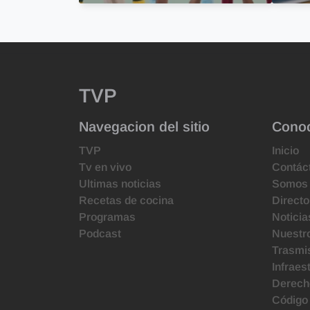
TVP
Navegacion del sitio
Cono
TVP
Inicio
Tv en vivo
Contác
Ultimas noticias
Somos
Recetas de cocina
Directo
Programas
Noticia
Podcast
Nuestr
Trasmis
Infraes
Derecho
Código 