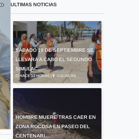
ULTIMAS NOTICIAS
SÁBADO 19 DE SEPTIEMBRE SE
LLEVARÁ A CABO EL SEGUNDO
SIMULAC...
HACE 12 HORAS |
CULIACÁN
HOMBRE MUERE TRAS CAER EN
ZONA ROCOSA EN PASEO DEL
CENTENARI...