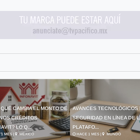
 QUÉ CAMBIA EL MONTO DE
AVANCES TECNOLÓGICOS 
NOS CRÉDITOS
SEGURIDAD EN LÍNEA DE 
AVIT? LO Q...
PLATAFO...
1 MES |
MÉXICO
HACE 1 MES |
MUNDO