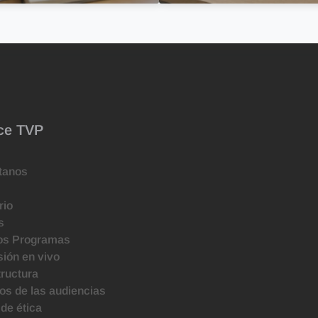
ce TVP
tanos
rio
s
os Programas
ión en vivo
tructura
s de las audiencias
de ética