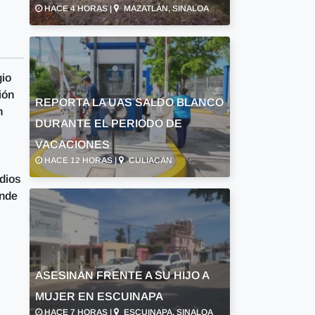
HACE 4 HORAS |
MAZATLÁN, SINALOA
gio
ión
REPORTA LA UAS SALDO BLANCO
n
DURANTE EL PERIODO DE
VACACIONES
HACE 12 HORAS |
CULIACÁN
udios
onde
ASESINAN FRENTE A SU HIJO A
MUJER EN ESCUINAPA
HACE 7 HORAS |
ESCUINAPA, SINALOA