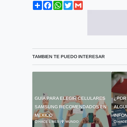
Share
Facebook
WhatsApp
Twitter
Gmail
TAMBIEN TE PUEDO INTERESAR
GUÍA PARA ELEGIR CELULARES
¿POR
SAMSUNG RECOMENDADOS EN
ALGU
MÉXICO
INFON
HACE 1 MES |
MUNDO
HACE 