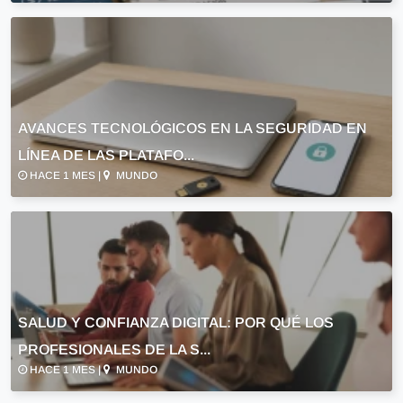
AVANCES TECNOLÓGICOS EN LA SEGURIDAD EN
LÍNEA DE LAS PLATAFO...
HACE 1 MES |
MUNDO
SALUD Y CONFIANZA DIGITAL: POR QUÉ LOS
PROFESIONALES DE LA S...
HACE 1 MES |
MUNDO