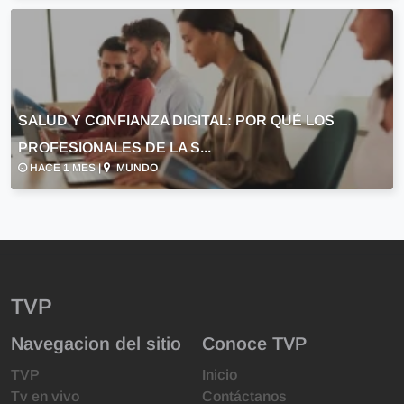
SALUD Y CONFIANZA DIGITAL: POR QUÉ LOS
PROFESIONALES DE LA S...
HACE 1 MES |
MUNDO
TVP
Navegacion del sitio
Conoce TVP
TVP
Inicio
Tv en vivo
Contáctanos