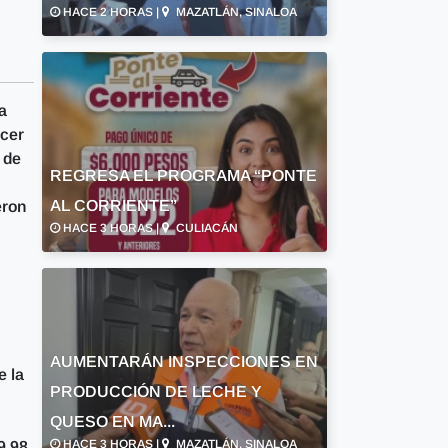
HACE 2 HORAS |
MAZATLÁN, SINALOA
a
acer
 de
REGRESA EL PROGRAMA “PONTE
AL CORRIENTE”
eron
HACE 3 HORAS |
CULIACÁN
AUMENTARÁN INSPECCIONES EN
e la
PRODUCCIÓN DE LECHE Y
QUESO EN MA...
HACE 3 HORAS |
MAZATLÁN, SINALOA
9 98