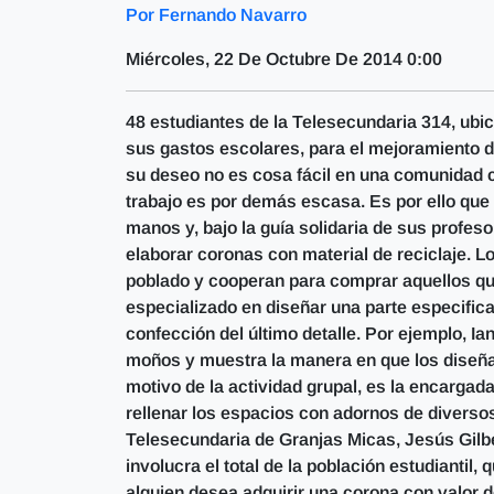
Por Fernando Navarro
Miércoles, 22 De Octubre De 2014 0:00
48 estudiantes de la Telesecundaria 314, ubi
sus gastos escolares, para el mejoramiento d
su deseo no es cosa fácil en una comunidad co
trabajo es por demás escasa. Es por ello que 
manos y, bajo la guía solidaria de sus profes
elaborar coronas con material de reciclaje. L
poblado y cooperan para comprar aquellos q
especializado en diseñar una parte especifica
confección del último detalle. Por ejemplo, I
moños y muestra la manera en que los diseña
motivo de la actividad grupal, es la encargad
rellenar los espacios con adornos de diversos
Telesecundaria de Granjas Micas, Jesús Gilbe
involucra el total de la población estudiantil,
alguien desea adquirir una corona con valor 