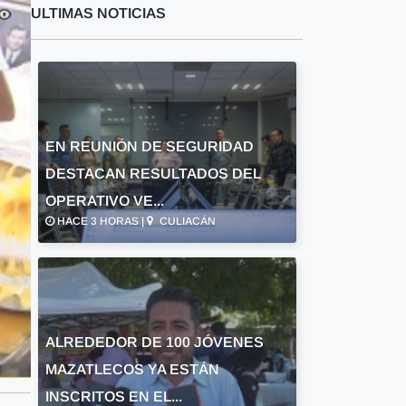
ULTIMAS NOTICIAS
EN REUNIÓN DE SEGURIDAD
DESTACAN RESULTADOS DEL
OPERATIVO VE...
HACE 3 HORAS |
CULIACÁN
ALREDEDOR DE 100 JÓVENES
MAZATLECOS YA ESTÁN
INSCRITOS EN EL...