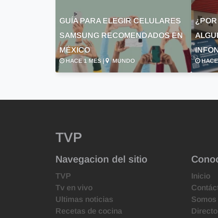
GUÍA PARA ELEGIR CELULARES
¿POR
SAMSUNG RECOMENDADOS EN
ALGU
MÉXICO
INFON
HACE 1 MES |
MUNDO
HACE 
TVP
Navegacion del sitio
Cono
TVP
Inicio
Tv en vivo
Contác
Ultimas noticias
Somos
Recetas de cocina
Directo