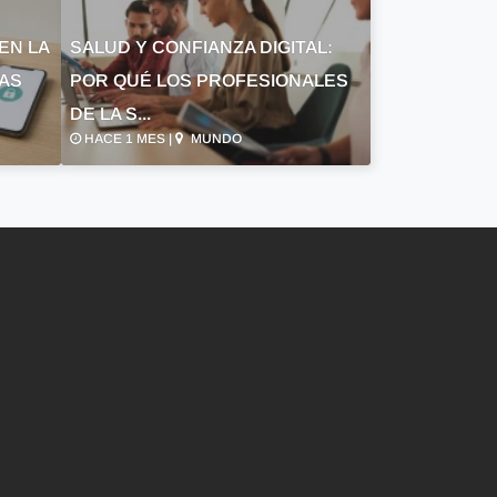
EN LA
SALUD Y CONFIANZA DIGITAL:
LAS
POR QUÉ LOS PROFESIONALES
DE LA S...
HACE 1 MES |
MUNDO