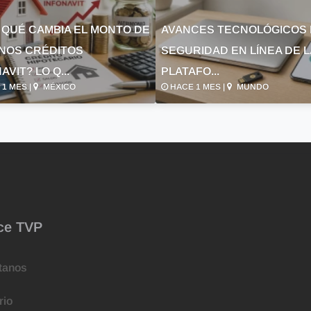
 QUÉ CAMBIA EL MONTO DE
AVANCES TECNOLÓGICOS 
NOS CRÉDITOS
SEGURIDAD EN LÍNEA DE 
AVIT? LO Q...
PLATAFO...
1 MES |
MÉXICO
HACE 1 MES |
MUNDO
ce TVP
tanos
rio