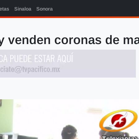
etas
Sinaloa
Sonora
 venden coronas de mat