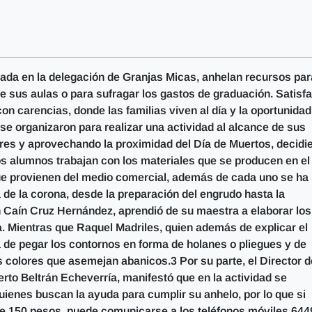
cada en la delegación de Granjas Micas, anhelan recursos par
e sus aulas o para sufragar los gastos de graduación. Satisf
n carencias, donde las familias viven al día y la oportunidad
se organizaron para realizar una actividad al alcance de sus
ores y aprovechando la proximidad del Día de Muertos, decidi
os alumnos trabajan con los materiales que se producen en el
ue provienen del medio comercial, además de cada uno se ha
 de la corona, desde la preparación del engrudo hasta la
an Caín Cruz Hernández, aprendió de su maestra a elaborar los
. Mientras que Raquel Madriles, quien además de explicar el
a de pegar los contornos en forma de holanes o pliegues y de
 colores que asemejan abanicos.3 Por su parte, el Director d
rto Beltrán Echeverría, manifestó que en la actividad se
 quienes buscan la ayuda para cumplir su anhelo, por lo que si
de 150 pesos, puede comunicarse a los teléfonos móviles 644