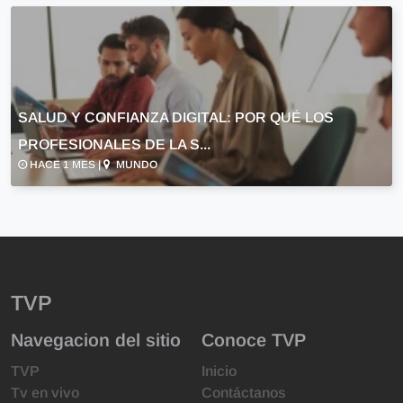
SALUD Y CONFIANZA DIGITAL: POR QUÉ LOS
PROFESIONALES DE LA S...
HACE 1 MES |
MUNDO
TVP
Navegacion del sitio
Conoce TVP
TVP
Inicio
Tv en vivo
Contáctanos