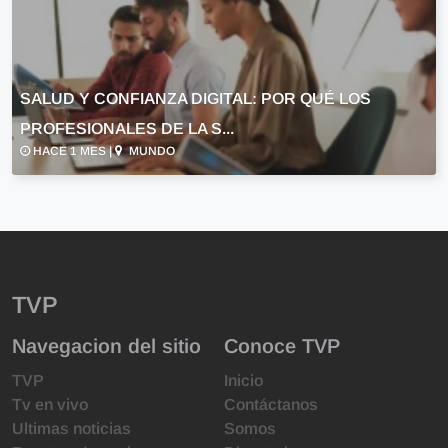
SALUD Y CONFIANZA DIGITAL: POR QUÉ LOS
PROFESIONALES DE LA S...
HACE 1 MES |
MUNDO
TVP
Navegacion del sitio
Conoce TVP
TVP
Inicio
Tv en vivo
Contáctanos
Ultimas noticias
Somos