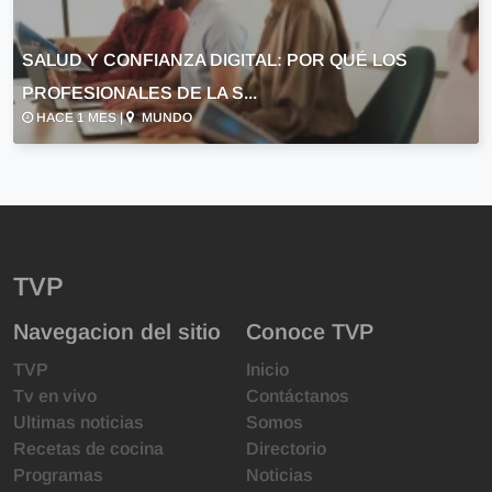
SALUD Y CONFIANZA DIGITAL: POR QUÉ LOS
PROFESIONALES DE LA S...
HACE 1 MES |
MUNDO
TVP
Navegacion del sitio
Conoce TVP
TVP
Inicio
Tv en vivo
Contáctanos
Ultimas noticias
Somos
Recetas de cocina
Directorio
Programas
Noticias