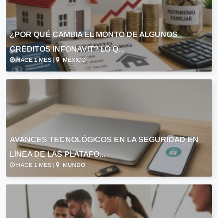
¿POR QUÉ CAMBIA EL MONTO DE ALGUNOS
CRÉDITOS INFONAVIT? LO Q...
HACE 1 MES |
MÉXICO
AVANCES TECNOLÓGICOS EN LA SEGURIDAD EN
LÍNEA DE LAS PLATAFO...
HACE 1 MES |
MUNDO