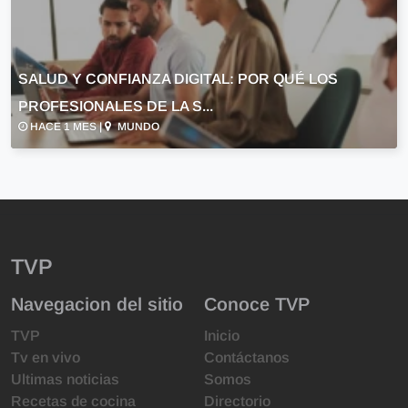
SALUD Y CONFIANZA DIGITAL: POR QUÉ LOS
PROFESIONALES DE LA S...
HACE 1 MES |
MUNDO
TVP
Navegacion del sitio
Conoce TVP
TVP
Inicio
Tv en vivo
Contáctanos
Ultimas noticias
Somos
Recetas de cocina
Directorio