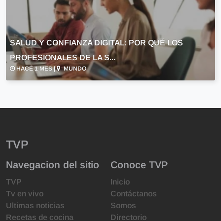
SALUD Y CONFIANZA DIGITAL: POR QUÉ LOS
PROFESIONALES DE LA S...
HACE 1 MES |
MUNDO
TVP
Navegacion del sitio
Conoce TVP
TVP
Inicio
Tv en vivo
Contáctanos
Ultimas noticias
Somos
Recetas de cocina
Directorio