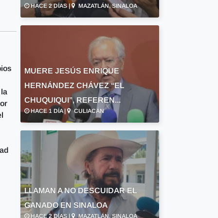
HACE 2 DÍAS |
MAZATLÁN, SINALOA
bios
MUERE JESÚS ENRIQUE
HERNÁNDEZ CHÁVEZ “EL
la
CHUQUIQUI”, REFEREN...
or
HACE 1 DÍA |
CULIACÁN
l
dad
LLAMAN A NO DESCUIDAR EL
GANADO EN SINALOA
HACE 2 DÍAS |
MAZATLÁN, SINALOA