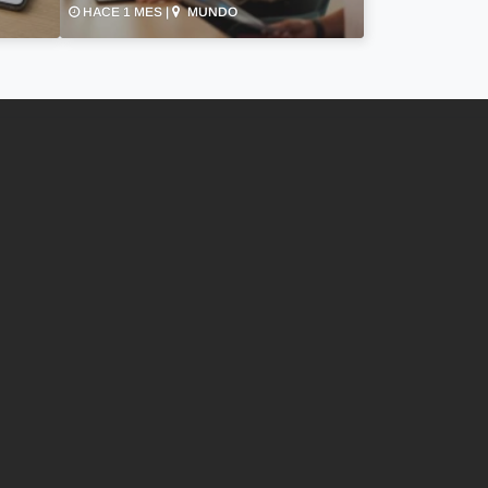
HACE 1 MES |
MUNDO