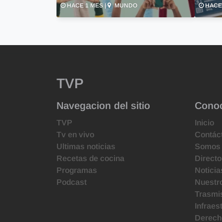
HACE 1 MES |
MUNDO
HACE 
TVP
Navegacion del sitio
Cono
TVP
Inicio
Tv en vivo
Contác
Ultimas noticias
Somos
Recetas de cocina
Directo
Programas
Noticia
Podcast
Nuestr
Trasmis
Infraes
Derecho