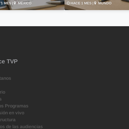
1 MES |
MÉXICO
HACE 1 MES |
MUNDO
ce TVP
tanos
rio
s
os Programas
ión en vivo
tructura
s de las audiencias