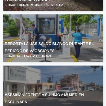
HACE 6 HORAS |
MAZATLÁN, SINALOA
REPORTA LA UAS SALDO BLANCO DURANTE EL
PERIODO DE VACACIONES
HACE 14 HORAS |
CULIACÁN
ASESINAN FRENTE A SU HIJO A MUJER EN
ESCUINAPA