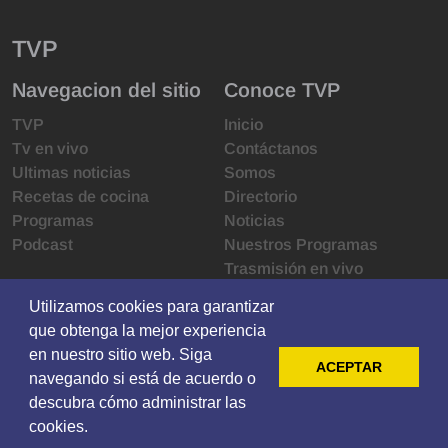
TVP
Navegacion del sitio
Conoce TVP
TVP
Inicio
Tv en vivo
Contáctanos
Ultimas noticias
Somos
Recetas de cocina
Directorio
Programas
Noticias
Podcast
Nuestros Programas
Trasmisión en vivo
Infraestructura
Utilizamos cookies para garantizar
Utilizamos cookies para garantizar
Derechos de las audiencias
que obtenga la mejor experiencia
que obtenga la mejor experiencia
Código de ética
en nuestro sitio web. Siga
en nuestro sitio web. Siga
Redes sociales
ACEPTAR
ACEPTAR
navegando si está de acuerdo o
navegando si está de acuerdo o
descubra cómo administrar las
descubra cómo administrar las
cookies.
cookies.
© 2021 Televisoras Grupo Pacífico ·
Privacy
·
Terms