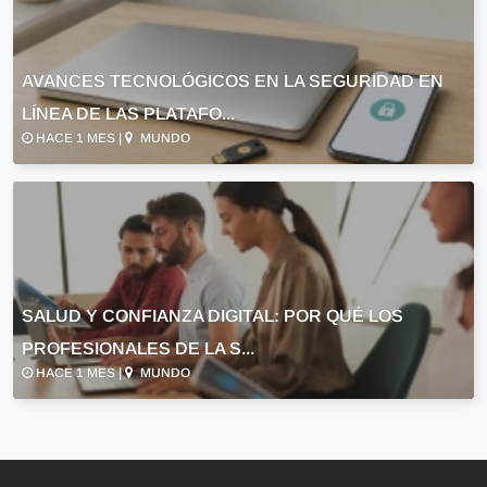
AVANCES TECNOLÓGICOS EN LA SEGURIDAD EN
LÍNEA DE LAS PLATAFO...
HACE 1 MES |
MUNDO
SALUD Y CONFIANZA DIGITAL: POR QUÉ LOS
PROFESIONALES DE LA S...
HACE 1 MES |
MUNDO