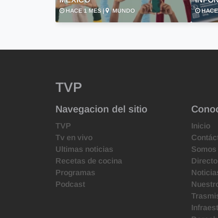
HACE 1 MES |
MUNDO
HACE 
TVP
Navegacion del sitio
Cono
TVP
Inicio
Tv en vivo
Contác
Ultimas noticias
Somos
Recetas de cocina
Directo
Programas
Noticia
Podcast
Nuestr
Trasmis
Infraes