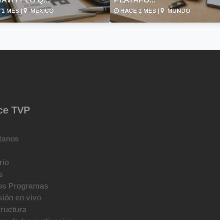
1 MES |
MÉXICO
HACE 1 MES |
MUNDO
ce TVP
tanos
rio
s
os Programas
ión en vivo
tructura