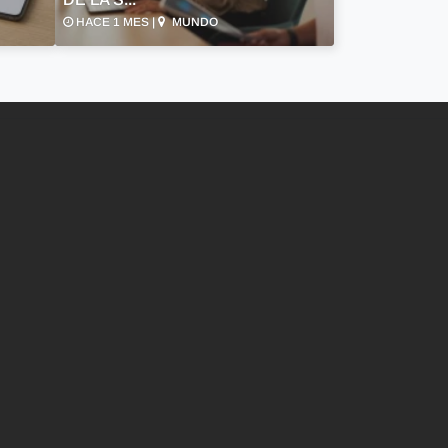
HACE 1 MES |
MUNDO