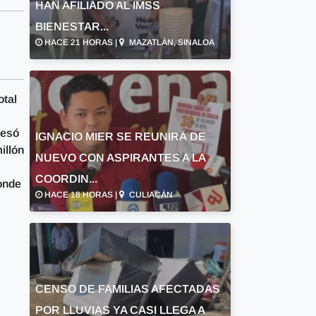
HAN AFILIADO AL IMSS
BIENESTAR...
HACE 21 HORAS |
MAZATLÁN, SINALOA
otal
resó
IGNACIO MIER SE REUNIRÁ DE
illón
NUEVO CON ASPIRANTES A LA
COORDIN...
onde
HACE 18 HORAS |
CULIACÁN
s
CENSO DE FAMILIAS AFECTADAS
POR LLUVIAS YA CASI LLEGA A