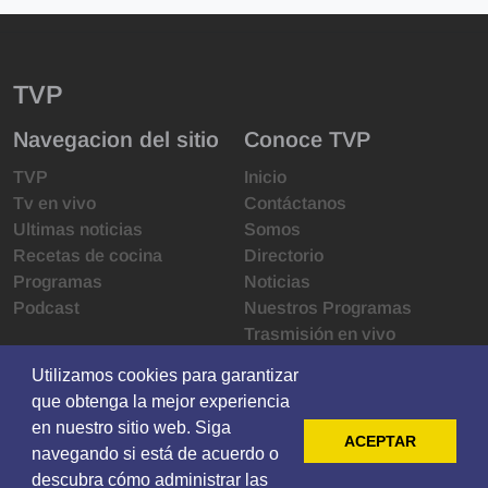
TVP
Navegacion del sitio
Conoce TVP
TVP
Inicio
Tv en vivo
Contáctanos
Ultimas noticias
Somos
Recetas de cocina
Directorio
Programas
Noticias
Podcast
Nuestros Programas
Trasmisión en vivo
Infraestructura
Utilizamos cookies para garantizar
Utilizamos cookies para garantizar
Derechos de las audiencias
que obtenga la mejor experiencia
que obtenga la mejor experiencia
Código de ética
en nuestro sitio web. Siga
en nuestro sitio web. Siga
Redes sociales
ACEPTAR
ACEPTAR
navegando si está de acuerdo o
navegando si está de acuerdo o
descubra cómo administrar las
descubra cómo administrar las