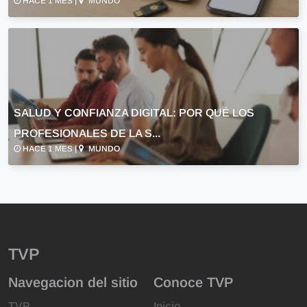
HACE 1 MES |
MUNDO
SALUD Y CONFIANZA DIGITAL: POR QUÉ LOS
PROFESIONALES DE LA S...
HACE 1 MES |
MUNDO
TVP
Navegacion del sitio
Conoce TVP
TVP
Inicio