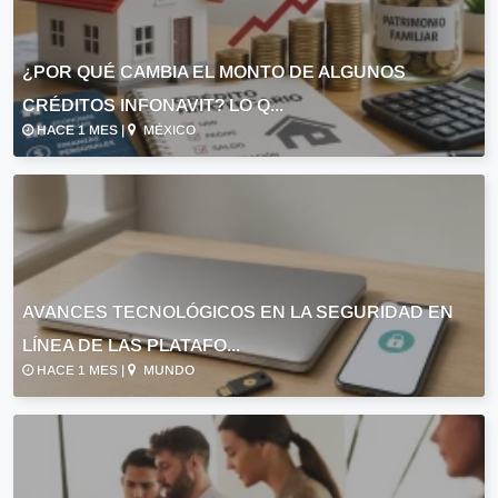
¿POR QUÉ CAMBIA EL MONTO DE ALGUNOS
CRÉDITOS INFONAVIT? LO Q...
HACE 1 MES |
MÉXICO
AVANCES TECNOLÓGICOS EN LA SEGURIDAD EN
LÍNEA DE LAS PLATAFO...
HACE 1 MES |
MUNDO