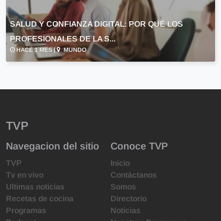
SALUD Y CONFIANZA DIGITAL: POR QUÉ LOS
PROFESIONALES DE LA S...
HACE 1 MES |
MUNDO
TVP
Navegacion del sitio
Conoce TVP
TVP
Inicio
Tv en vivo
Contáctanos
Ultimas noticias
Somos
Recetas de cocina
Directorio
Programas
Noticias