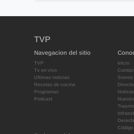
TVP
Navegacion del sitio
Cono
TVP
Inicio
Tv en vivo
Contác
Ultimas noticias
Somos
Recetas de cocina
Directo
Programas
Noticia
Podcast
Nuestr
Trasmis
Infraes
Derecho
Código 