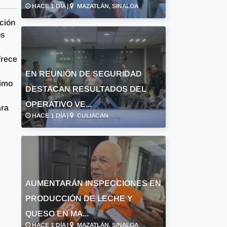
HACE 1 DÍA |
MAZATLÁN, SINALOA
ción
os
frece
EN REUNIÓN DE SEGURIDAD
timo
DESTACAN RESULTADOS DEL
OPERATIVO VE...
ara
HACE 1 DÍA |
CULIACÁN
AUMENTARÁN INSPECCIONES EN
PRODUCCIÓN DE LECHE Y
QUESO EN MA...
HACE 1 DÍA |
MAZATLÁN, SINALOA