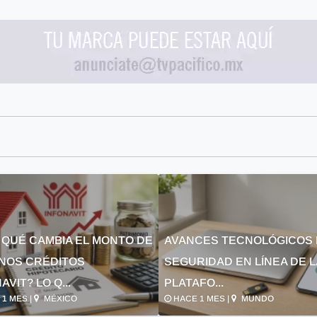
 QUÉ CAMBIA EL MONTO DE
AVANCES TECNOLÓGICOS 
NOS CRÉDITOS
SEGURIDAD EN LÍNEA DE 
AVIT? LO Q...
PLATAFO...
1 MES |
MÉXICO
HACE 1 MES |
MUNDO