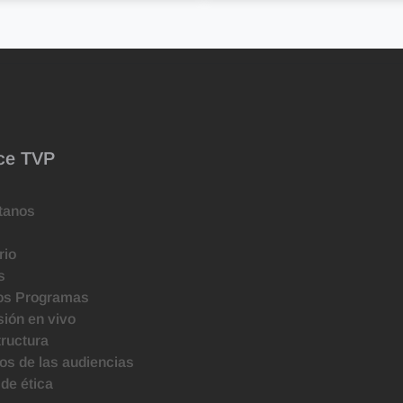
ce TVP
tanos
rio
s
os Programas
ión en vivo
tructura
s de las audiencias
de ética