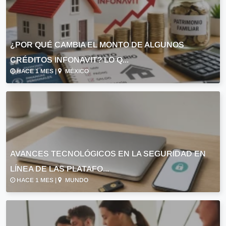
¿POR QUÉ CAMBIA EL MONTO DE ALGUNOS
CRÉDITOS INFONAVIT? LO Q...
HACE 1 MES |
MÉXICO
AVANCES TECNOLÓGICOS EN LA SEGURIDAD EN
LÍNEA DE LAS PLATAFO...
HACE 1 MES |
MUNDO