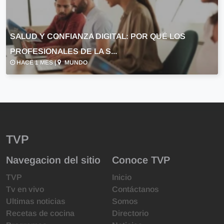
SALUD Y CONFIANZA DIGITAL: POR QUÉ LOS
PROFESIONALES DE LA S...
HACE 1 MES |
MUNDO
TVP
Navegacion del sitio
Conoce TVP
TVP
Inicio
Tv en vivo
Contáctanos
Ultimas noticias
Somos
Recetas de cocina
Directorio