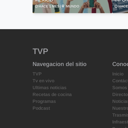
HACE 1 MES |
MUNDO
HACE 
TVP
Navegacion del sitio
Cono
TVP
Inicio
Tv en vivo
Contác
Ultimas noticias
Somos
Recetas de cocina
Directo
Programas
Noticia
Podcast
Nuestr
Trasmis
Infraes