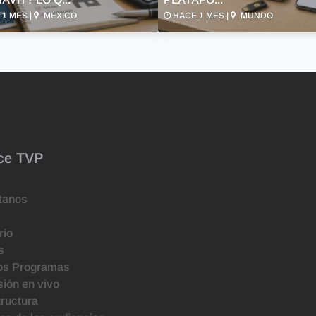
1 MES |
MÉXICO
HACE 1 MES |
MUNDO
ce TVP
tanos
rio
s
os Programas
ión en vivo
tructura