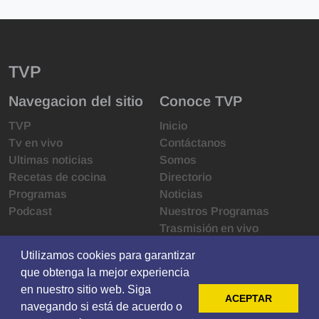
TVP
Navegacion del sitio
Conoce TVP
TVP
Inicio
Tv en vivo
Contáctanos
Ultimas noticias
Somos
Recetas de cocina
Directorio
Programas
Noticias
Podcast
Nuestros Programas
Trasmisión en vivo
Infraestructura
Utilizamos cookies para garantizar
Utilizamos cookies para garantizar
Derechos de las audiencias
que obtenga la mejor experiencia
que obtenga la mejor experiencia
Código de ética
en nuestro sitio web. Siga
en nuestro sitio web. Siga
Redes sociales
ACEPTAR
ACEPTAR
navegando si está de acuerdo o
navegando si está de acuerdo o