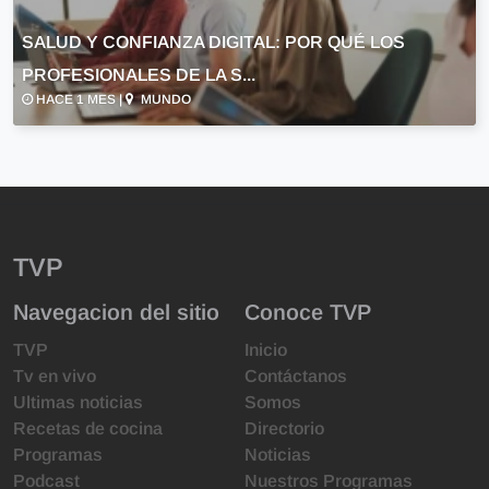
SALUD Y CONFIANZA DIGITAL: POR QUÉ LOS
PROFESIONALES DE LA S...
HACE 1 MES |
MUNDO
TVP
Navegacion del sitio
Conoce TVP
TVP
Inicio
Tv en vivo
Contáctanos
Ultimas noticias
Somos
Recetas de cocina
Directorio
Programas
Noticias
Podcast
Nuestros Programas