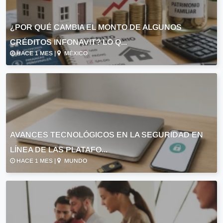
¿POR QUÉ CAMBIA EL MONTO DE ALGUNOS
CRÉDITOS INFONAVIT? LO Q...
HACE 1 MES |
MÉXICO
AVANCES TECNOLÓGICOS EN LA SEGURIDAD EN
LÍNEA DE LAS PLATAFO...
HACE 1 MES |
MUNDO