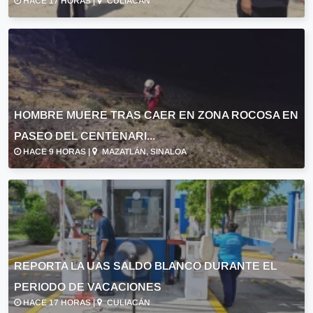
HACE 17 HORAS |
CULIACÁN
HOMBRE MUERE TRAS CAER EN ZONA ROCOSA EN
PASEO DEL CENTENARI...
HACE 9 HORAS |
MAZATLÁN, SINALOA
REPORTA LA UAS SALDO BLANCO DURANTE EL
PERIODO DE VACACIONES
HACE 17 HORAS |
CULIACÁN