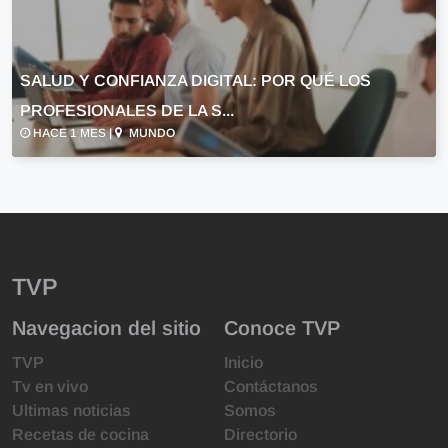
SALUD Y CONFIANZA DIGITAL: POR QUÉ LOS
PROFESIONALES DE LA S...
HACE 1 MES |
MUNDO
TVP
Navegacion del sitio
Conoce TVP
TVP
Inicio
Tv en vivo
Contáctanos
Ultimas noticias
Somos
Recetas de cocina
Directorio