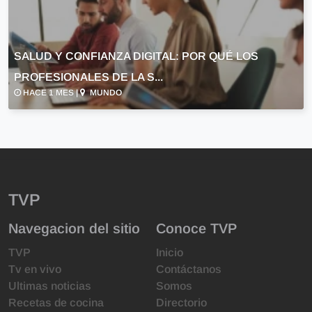
SALUD Y CONFIANZA DIGITAL: POR QUÉ LOS
PROFESIONALES DE LA S...
HACE 1 MES |
MUNDO
TVP
Navegacion del sitio
Conoce TVP
TVP
Inicio
Tv en vivo
Contáctanos
Ultimas noticias
Somos
Recetas de cocina
Directorio