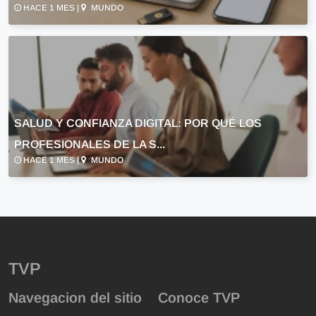
HACE 1 MES |
MUNDO
SALUD Y CONFIANZA DIGITAL: POR QUÉ LOS
PROFESIONALES DE LA S...
HACE 1 MES |
MUNDO
TVP
Navegacion del sitio
Conoce TVP