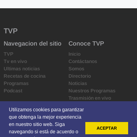
TVP
Navegacion del sitio
Conoce TVP
TVP
Inicio
Tv en vivo
Contáctanos
Ultimas noticias
Somos
Recetas de cocina
Directorio
Programas
Noticias
Podcast
Nuestros Programas
Trasmisión en vivo
Infraestructura
Utilizamos cookies para garantizar
Utilizamos cookies para garantizar
Derechos de las audiencias
que obtenga la mejor experiencia
que obtenga la mejor experiencia
Código de ética
en nuestro sitio web. Siga
en nuestro sitio web. Siga
Redes sociales
ACEPTAR
ACEPTAR
navegando si está de acuerdo o
navegando si está de acuerdo o