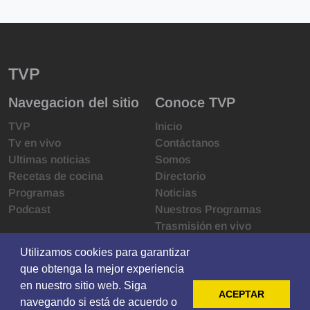
TVP
Navegacion del sitio
Conoce TVP
TVP
Inicio
Tv en vivo
Contáctanos
Ultimas noticias
Somos
Recetas de cocina
Directorio
Programas
Noticias
Podcast
Nuestros Programas
Trasmisión en vivo
Infraestructura
Utilizamos cookies para garantizar
Utilizamos cookies para garantizar
Derechos de las audiencias
que obtenga la mejor experiencia
que obtenga la mejor experiencia
Código de ética
en nuestro sitio web. Siga
en nuestro sitio web. Siga
Redes sociales
ACEPTAR
ACEPTAR
navegando si está de acuerdo o
navegando si está de acuerdo o