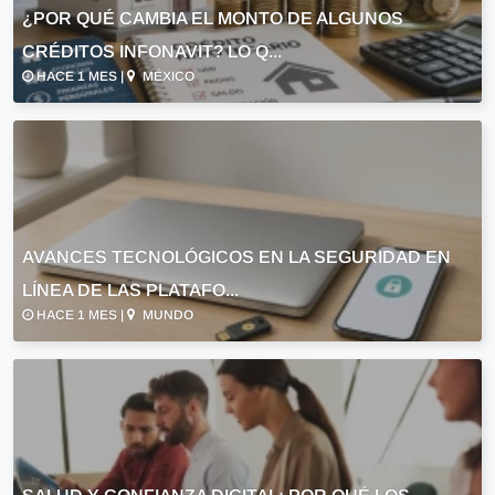
¿POR QUÉ CAMBIA EL MONTO DE ALGUNOS
CRÉDITOS INFONAVIT? LO Q...
HACE 1 MES |
MÉXICO
AVANCES TECNOLÓGICOS EN LA SEGURIDAD EN
LÍNEA DE LAS PLATAFO...
HACE 1 MES |
MUNDO