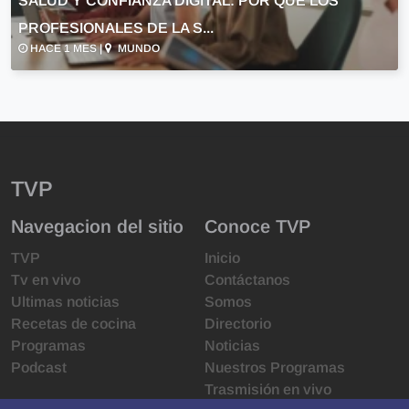
SALUD Y CONFIANZA DIGITAL: POR QUÉ LOS
PROFESIONALES DE LA S...
HACE 1 MES |
MUNDO
TVP
Navegacion del sitio
Conoce TVP
TVP
Inicio
Tv en vivo
Contáctanos
Ultimas noticias
Somos
Recetas de cocina
Directorio
Programas
Noticias
Podcast
Nuestros Programas
Trasmisión en vivo