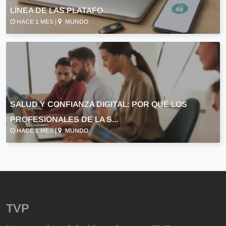
LÍNEA DE LAS PLATAFO...
HACE 1 MES |
MUNDO
SALUD Y CONFIANZA DIGITAL: POR QUÉ LOS
PROFESIONALES DE LA S...
HACE 1 MES |
MUNDO
TVP