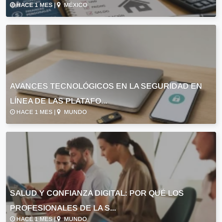
HACE 1 MES |
MÉXICO
AVANCES TECNOLÓGICOS EN LA SEGURIDAD EN
LÍNEA DE LAS PLATAFO...
HACE 1 MES |
MUNDO
SALUD Y CONFIANZA DIGITAL: POR QUÉ LOS
PROFESIONALES DE LA S...
HACE 1 MES |
MUNDO