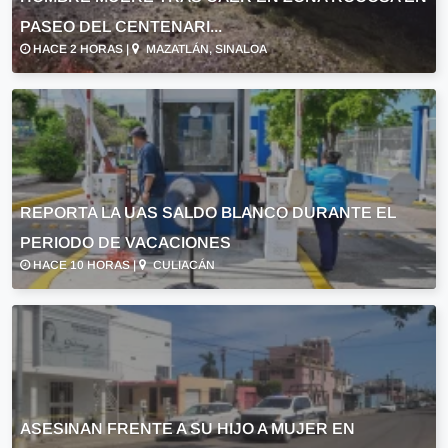
PASEO DEL CENTENARI...
HACE 2 HORAS |
MAZATLÁN, SINALOA
REPORTA LA UAS SALDO BLANCO DURANTE EL
PERIODO DE VACACIONES
HACE 10 HORAS |
CULIACÁN
ASESINAN FRENTE A SU HIJO A MUJER EN