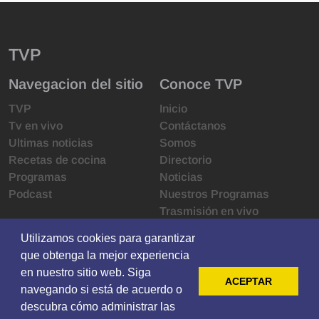
TVP
Navegacion del sitio
Conoce TVP
TVP
Inicio
Tv en vivo
Contáctanos
Ultimas noticias
Somos
Recetas de cocina
Directorio
Programas
Noticias
Podcast
Nuestros Programas
Trasmisión en vivo
Infraestructura
Utilizamos cookies para garantizar
Utilizamos cookies para garantizar
Derechos de las audiencias
que obtenga la mejor experiencia
que obtenga la mejor experiencia
Código de ética
en nuestro sitio web. Siga
en nuestro sitio web. Siga
Redes sociales
ACEPTAR
ACEPTAR
navegando si está de acuerdo o
navegando si está de acuerdo o
descubra cómo administrar las
descubra cómo administrar las