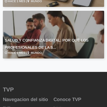
HACE 1 MES |
MUNDO
SALUD Y CONFIANZA DIGITAL: POR QUÉ LOS
PROFESIONALES DE LA S...
HACE 1 MES |
MUNDO
TVP
Navegacion del sitio
Conoce TVP