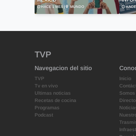
HACE 1 MES |
MUNDO
HACE 
TVP
Navegacion del sitio
Cono
TVP
Inicio
Tv en vivo
Contác
Ultimas noticias
Somos
Recetas de cocina
Directo
Programas
Noticia
Podcast
Nuestr
Trasmis
Infraes