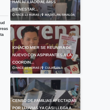
HAN AFILIADO AL IMSS
BIENESTAR...
HACE 13 HORAS |
MAZATLÁN, SINALOA
tud
áreas
lta
IGNACIO MIER SE REUNIRÁ DE
NUEVO CON ASPIRANTES A LA
COORDIN...
HACE 10 HORAS |
CULIACÁN
CENSO DE FAMILIAS AFECTADAS
POR LLUVIAS YA CASI LLEGA A