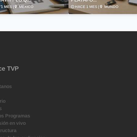
1 MES |
MÉXICO
HACE 1 MES |
MUNDO
ce TVP
tanos
rio
s
os Programas
ión en vivo
tructura