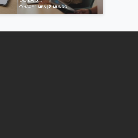
HACE 1 MES |
MUNDO