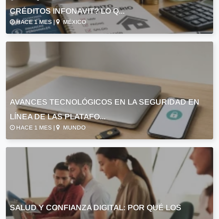
CRÉDITOS INFONAVIT? LO Q...
HACE 1 MES |
MÉXICO
AVANCES TECNOLÓGICOS EN LA SEGURIDAD EN
LÍNEA DE LAS PLATAFO...
HACE 1 MES |
MUNDO
SALUD Y CONFIANZA DIGITAL: POR QUÉ LOS