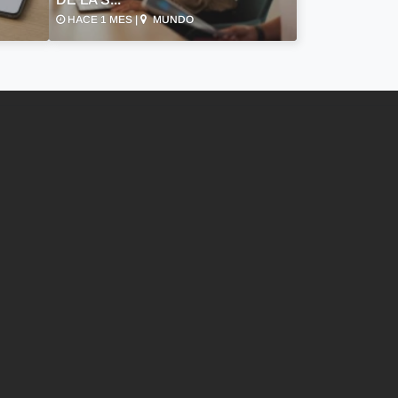
HACE 1 MES |
MUNDO