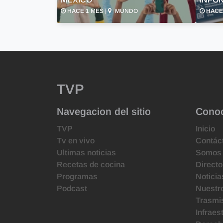
HACE 1 MES |
MUNDO
HACE 
TVP
Navegacion del sitio
Cono
TVP
Inicio
Tv en vivo
Contác
Ultimas noticias
Somos
Recetas de cocina
Directo
Programas
Noticia
Podcast
Nuestr
Trasmis
Infraes