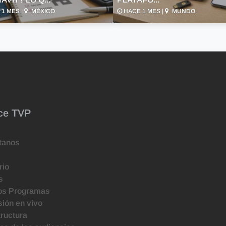
1 MES |
MÉXICO
HACE 1 MES |
MUNDO
ce TVP
tanos
rio
s
os Programas
ión en vivo
tructura