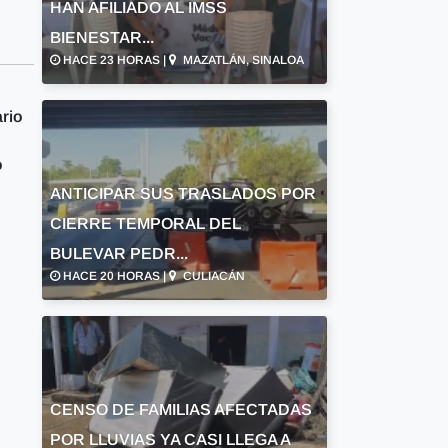
HAN AFILIADO AL IMSS
BIENESTAR...
HACE 23 HORAS |
MAZATLÁN, SINALOA
ario
o
ANTICIPAR SUS TRASLADOS POR
CIERRE TEMPORAL DEL
BULEVAR PEDR...
HACE 20 HORAS |
CULIACÁN
CENSO DE FAMILIAS AFECTADAS
POR LLUVIAS YA CASI LLEGA A