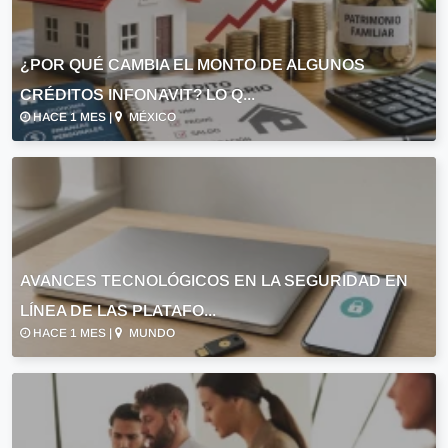
¿POR QUÉ CAMBIA EL MONTO DE ALGUNOS
CRÉDITOS INFONAVIT? LO Q...
HACE 1 MES |
MÉXICO
AVANCES TECNOLÓGICOS EN LA SEGURIDAD EN
LÍNEA DE LAS PLATAFO...
HACE 1 MES |
MUNDO