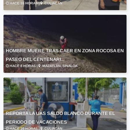
HACE 16 HORAS |
CULIACÁN
HOMBRE MUERE TRAS CAER EN ZONA ROCOSA EN
PASEO DEL CENTENARI...
HACE 8 HORAS |
MAZATLÁN, SINALOA
REPORTA LA UAS SALDO BLANCO DURANTE EL
PERIODO DE VACACIONES
HACE 16 HORAS |
CULIACÁN