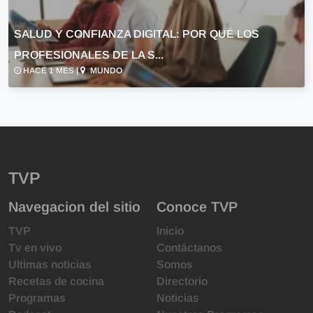
SALUD Y CONFIANZA DIGITAL: POR QUÉ LOS
PROFESIONALES DE LA S...
HACE 1 MES |
MUNDO
TVP
Navegacion del sitio
Conoce TVP
TVP
Inicio
Tv en vivo
Contáctanos
Ultimas noticias
Somos
Recetas de cocina
Directorio
Programas
Noticias