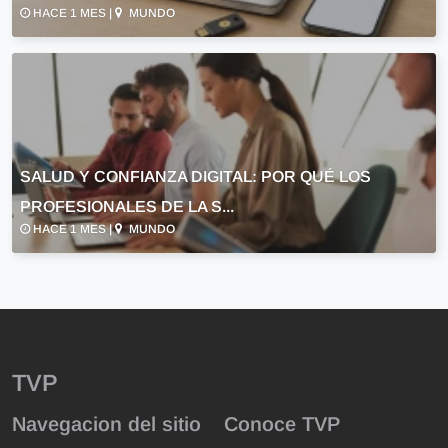
HACE 1 MES |
MUNDO
SALUD Y CONFIANZA DIGITAL: POR QUÉ LOS
PROFESIONALES DE LA S...
HACE 1 MES |
MUNDO
TVP
Navegacion del sitio
Conoce TVP