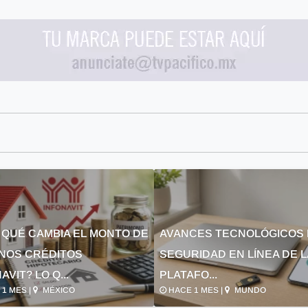
 QUÉ CAMBIA EL MONTO DE
AVANCES TECNOLÓGICOS 
NOS CRÉDITOS
SEGURIDAD EN LÍNEA DE 
AVIT? LO Q...
PLATAFO...
1 MES |
MÉXICO
HACE 1 MES |
MUNDO