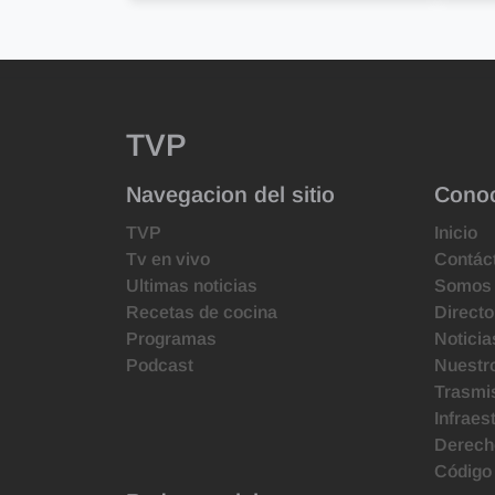
TVP
Navegacion del sitio
Cono
TVP
Inicio
Tv en vivo
Contác
Ultimas noticias
Somos
Recetas de cocina
Directo
Programas
Noticia
Podcast
Nuestr
Trasmis
Infraes
Derecho
Código 