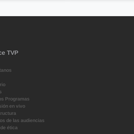
ce TVP
tanos
rio
s
os Programas
ión en vivo
tructura
s de las audiencias
de ética