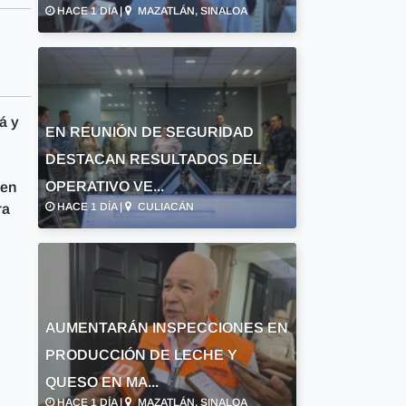
HACE 1 DÍA |
MAZATLÁN, SINALOA
á y
EN REUNIÓN DE SEGURIDAD
DESTACAN RESULTADOS DEL
OPERATIVO VE...
 en
HACE 1 DÍA |
CULIACÁN
ra
AUMENTARÁN INSPECCIONES EN
PRODUCCIÓN DE LECHE Y
QUESO EN MA...
HACE 1 DÍA |
MAZATLÁN, SINALOA