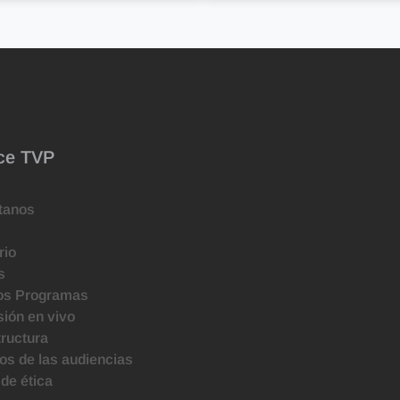
ce TVP
tanos
rio
s
os Programas
ión en vivo
tructura
s de las audiencias
de ética