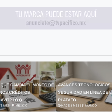
 QUÉ CAMBIA EL MONTO DE
AVANCES TECNOLÓGICOS 
NOS CRÉDITOS
SEGURIDAD EN LÍNEA DE 
AVIT? LO Q...
PLATAFO...
1 MES |
MÉXICO
HACE 1 MES |
MUNDO