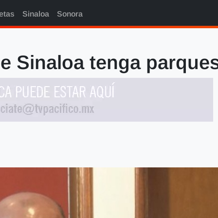
etas
Sinaloa
Sonora
 Sinaloa tenga parques