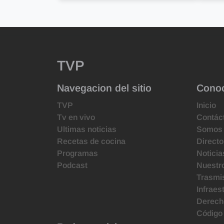
TVP
Navegacion del sitio
Cono
TVP
Inicio
Tv en vivo
Contác
Ultimas noticias
Somos
Recetas de cocina
Directo
Programas
Noticia
Podcast
Nuestr
Trasmis
Infraes
Derecho
Código 